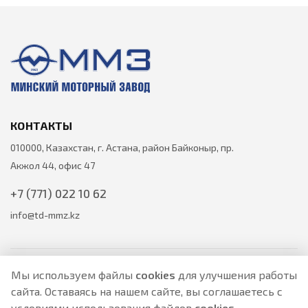
КОНТАКТЫ
010000, Казахстан, г. Астана, район Байконыр, пр.
Акжол 44, офис 47
+7 (771) 022 10 62
info@td-mmz.kz
Мы используем файлы
cookies
для улучшения работы
сайта. Оставаясь на нашем сайте, вы соглашаетесь с
Все цены на товары указаны только для ознакомления и не
условиями использования файлов
cookies
.
являются публичной офертой.