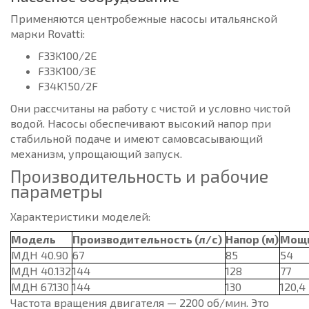
Применяются центробежные насосы итальянской
марки Rovatti:
F33K100/2E
F33K100/3E
F34K150/2F
Они рассчитаны на работу с чистой и условно чистой
водой. Насосы обеспечивают высокий напор при
стабильной подаче и имеют самовсасывающий
механизм, упрощающий запуск.
Производительность и рабочие
параметры
Характеристики моделей:
Модель
Производительность (л/с)
Напор (м)
Мощн
МДН 40.90
67
85
54
МДН 40.132
144
128
77
МДН 67.130
144
130
120,4
Частота вращения двигателя — 2200 об/мин. Это