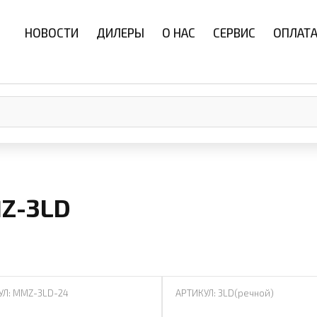
НОВОСТИ
ДИЛЕРЫ
О НАС
СЕРВИС
ОПЛАТА
Z-3LD
УЛ: MMZ-3LD-24
АРТИКУЛ: 3LD(речной)