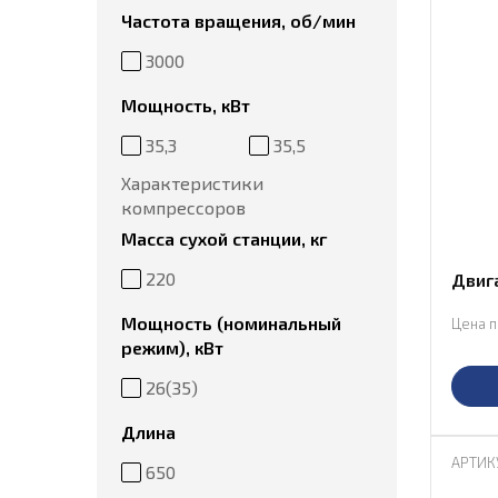
Частота вращения, об/мин
3000
Мощность, кВт
35,3
35,5
Характеристики
компрессоров
Масса сухой станции, кг
220
Двиг
Мощность (номинальный
Цена п
режим), кВт
26(З5)
Длина
АРТИК
650