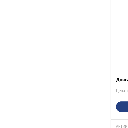
Двиг
Цена п
АРТИК