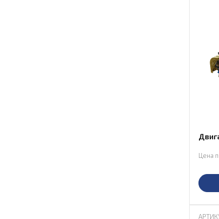
Двиг
Цена п
АРТИК