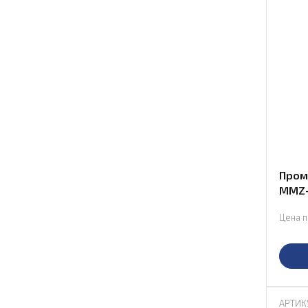
Пром
MMZ-
Цена п
АРТИК