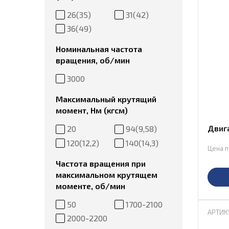
26(35)
31(42)
36(49)
Номинальная частота
вращения, об/мин
3000
Максимальный крутящий
момент, Нм (кгсм)
Двиг
20
94(9,58)
120(12,2)
140(14,3)
Цена п
Частота вращения при
максимальном крутящем
моменте, об/мин
50
1700-2100
АРТИК
2000-2200