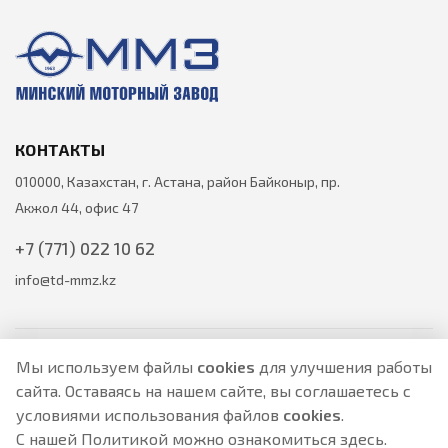
КОНТАКТЫ
010000, Казахстан, г. Астана, район Байконыр, пр.
Акжол 44, офис 47
+7 (771) 022 10 62
info@td-mmz.kz
Мы используем файлы
cookies
для улучшения работы
сайта. Оставаясь на нашем сайте, вы соглашаетесь с
Все цены на товары указаны только для ознакомления и не
условиями использования файлов
cookies
.
являются публичной офертой.
Актуальные цены уточняйте у менеджера по телефону.
С нашей Политикой можно ознакомиться
здесь
.