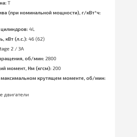
на:
T
ва (при номинальной мощности), г/кВт*ч:
 цилиндров:
4L
кВт (л.с.):
46 (62)
tage 2 / 3A
вращения, об/мин:
2800
й момент, Нм (кгсм):
200
 максимальном крутящем моменте, об/мин:
е двигатели