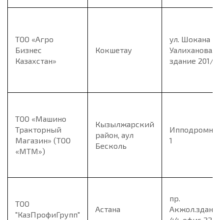
ТОО «Агро
ул. Шокана
Бизнес
Кокшетау
Уалиханова,
Казахстан»
здание 201/1
ТОО «Машино
Кызылжарский
Тракторный
Ипподромная
район, аул
Магазин» (ТОО
1
Бесколь
«МТМ»)
пр.
ТОО
Астана
Акжол.здани
"КазПрофиГрупп"
44, офис 22