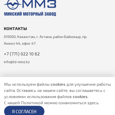
КОНТАКТЫ
010000, Казахстан, г. Астана, район Байконыр, пр.
Акжол 44, офис 47
+7 (771) 022 10 62
info@td-mmz.kz
Мы используем файлы
cookies
для улучшения работы
сайта. Оставаясь на нашем сайте, вы соглашаетесь с
Все цены на товары указаны только для ознакомления и не
условиями использования файлов
cookies
.
являются публичной офертой.
Актуальные цены уточняйте у менеджера по телефону.
С нашей Политикой можно ознакомиться
здесь
.
Политика Безопасности
|
О персональных данных и их защите
Я СОГЛАСЕН
Разработано в
- создание сайтов в Астане