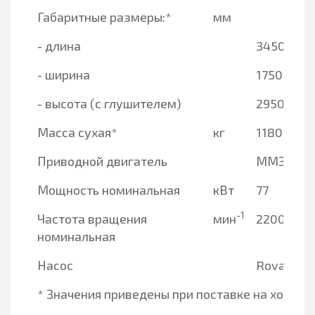
Габаритные размеры:*
мм
- длина
3450
- ширина
1750
- высота (с глушителем)
2950
Масса сухая*
кг
1180
Приводной двигатель
ММЗ Д24
Мощность номинальная
кВт
77
-1
Частота вращения
мин
2200
номинальная
Насос
Rovatti F
* Значения приведены при поставке на ходово