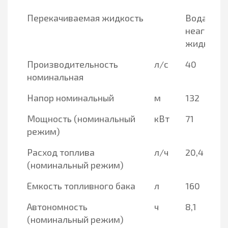
Перекачиваемая жидкость
Вода,
неагресс
жидкости
Производительность
л/с
40
номинальная
Напор номинальный
м
132
Мощность (номинальный
кВт
71
режим)
Расход топлива
л/ч
20,4
(номинальный режим)
Емкость топливного бака
л
160
Автономность
ч
8,1
(номинальный режим)