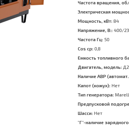
Частота вращения, об
Электрическая мощнос
Мощность, кВт:
84
Напряжение, В::
400/23
Частота Гц:
50
Cos ср:
0,8
Емкость топливного ба
Двигатель, модель:
Д2
Наличие АВР (автомат.
Капот (кожух):
Нет
Тип генератора:
Marell
Предпусковой подогре
Шасси:
Нет
"Г"-наличие зарядного