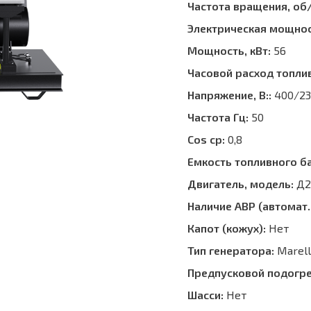
Частота вращения, об
Электрическая мощнос
Мощность, кВт:
56
Часовой расход топли
Напряжение, В::
400/23
Частота Гц:
50
Cos ср:
0,8
Емкость топливного ба
Двигатель, модель:
Д2
Наличие АВР (автомат.
Капот (кожух):
Нет
Тип генератора:
Marell
Предпусковой подогре
Шасси:
Нет