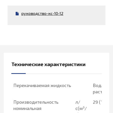
руководство-кс-10-12
Технические характеристики
Перекачиваемая жидкость
Вода, бу
раствор
Производительность
л/
29 (104)
номинальная
с(м³/