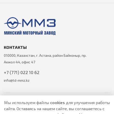
КОНТАКТЫ
010000, Казахстан, г. Астана, район Байконыр, пр.
Акжол 44, офис 47
+7 (771) 022 10 62
info@td-mmz.kz
Мы используем файлы
cookies
для улучшения работы
сайта. Оставаясь на нашем сайте, вы соглашаетесь с
Все цены на товары указаны только для ознакомления и не