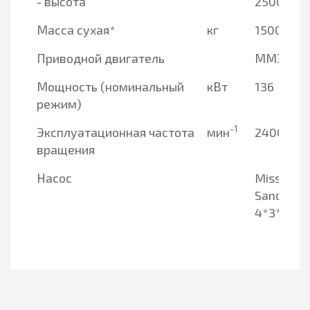
- высота
2500
Масса сухая*
кг
1500
Приводной двигатель
ММЗ Д24
Мощность (номинальный
кВт
136
режим)
-1
Эксплуатационная частота
мин
2400
вращения
Насос
Mission 
Sandmast
4*3*13