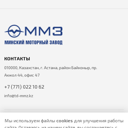
КОНТАКТЫ
010000, Казахстан, г. Астана, район Байконыр, пр.
Акжол 44, офис 47
+7 (771) 022 10 62
info@td-mmz.kz
Мы используем файлы
cookies
для улучшения работы
сайта. Оставаясь на нашем сайте, вы соглашаетесь с