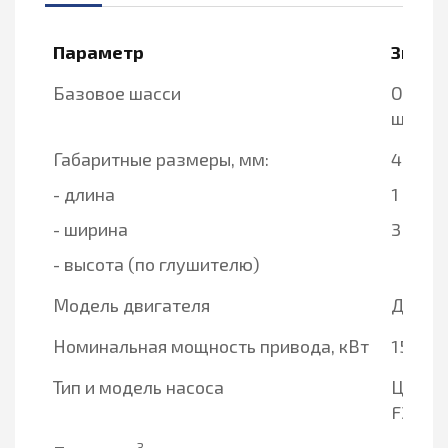
Параметр
Значе
Базовое шасси
Одноо
шасси
Габаритные размеры, мм:
4 000
- длина
1 750
- ширина
3 150
- высота (по глушителю)
Модель двигателя
Д-260.
Номинальная мощность привода, кВт
154,4
Тип и модель насоса
Центр
F34K1