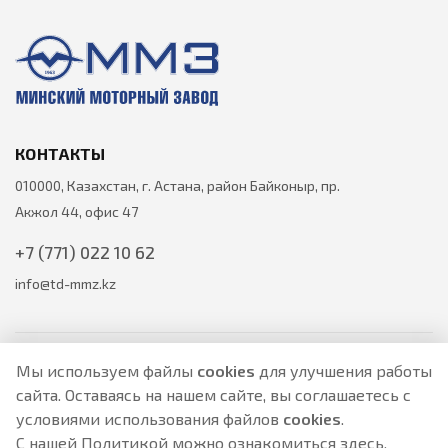
КОНТАКТЫ
010000, Казахстан, г. Астана, район Байконыр, пр.
Акжол 44, офис 47
+7 (771) 022 10 62
info@td-mmz.kz
Мы используем файлы
cookies
для улучшения работы
сайта. Оставаясь на нашем сайте, вы соглашаетесь с
Все цены на товары указаны только для ознакомления и не
условиями использования файлов
cookies
.
являются публичной офертой.
Актуальные цены уточняйте у менеджера по телефону.
С нашей Политикой можно ознакомиться
здесь
.