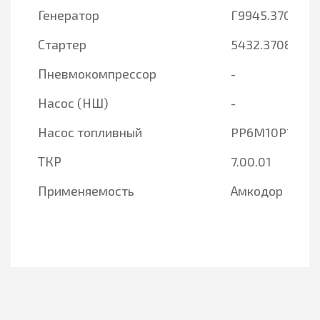
Генератор
Г9945.3701-1
Стартер
5432.3708-20
Пневмокомпрессор
-
Насос (НШ)
-
Насос топливный
PP6M10P1f-34
ТКР
7.00.01
Применяемость
Амкодор