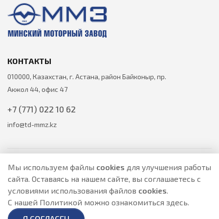
КОНТАКТЫ
010000, Казахстан, г. Астана, район Байконыр, пр.
Акжол 44, офис 47
+7 (771) 022 10 62
info@td-mmz.kz
Мы используем файлы
cookies
для улучшения работы
сайта. Оставаясь на нашем сайте, вы соглашаетесь с
Все цены на товары указаны только для ознакомления и не
условиями использования файлов
cookies
.
являются публичной офертой.
Актуальные цены уточняйте у менеджера по телефону.
С нашей Политикой можно ознакомиться
здесь
.
Политика Безопасности
|
О персональных данных и их защите