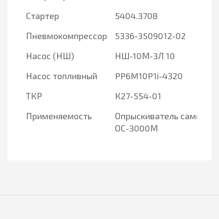
Стартер
5404.3708
Пневмокомпрессор
5336-3509012-02
Насос (НШ)
НШ-10М-3Л 10
Насос топливный
PP6M10P1i-4320
ТКР
К27-554-01
Применяемость
Опрыскиватель самоход
ОС-3000М