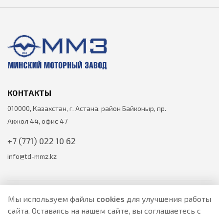
КОНТАКТЫ
010000, Казахстан, г. Астана, район Байконыр, пр.
Акжол 44, офис 47
+7 (771) 022 10 62
info@td-mmz.kz
Мы используем файлы
cookies
для улучшения работы
сайта. Оставаясь на нашем сайте, вы соглашаетесь с
Все цены на товары указаны только для ознакомления и не