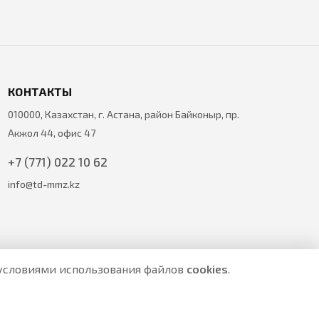
КОНТАКТЫ
010000, Казахстан, г. Астана, район Байконыр, пр.
Акжол 44, офис 47
+7 (771) 022 10 62
info@td-mmz.kz
с условиями использования файлов
cookies
.
е являются публичной офертой.
ите