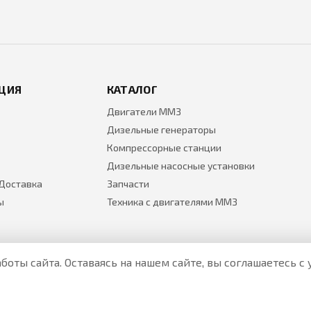
ЦИЯ
КАТАЛОГ
Двигатели ММЗ
Дизельные генераторы
Компрессорные станции
Дизельные насосные установки
 Доставка
Запчасти
ы
Техника с двигателями ММЗ
боты сайта. Оставаясь на нашем сайте, вы соглашаетесь 
Все цены на товары указаны только для ознакомления и н
Актуальные цены уточняйте у менеджера по телефону.
Политика Безопасности
|
О персональных данных и их защ