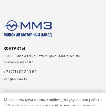
КОНТАКТЫ
010000, Казахстан, г. Астана, район Байконыр, пр.
Акжол 44, офис 47
+7 (771) 022 10 62
info@td-mmz.kz
Мы используем файлы
cookies
для улучшения работы
сайта. Оставаясь на нашем сайте, вы соглашаетесь с