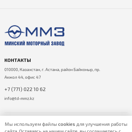
КОНТАКТЫ
010000, Казахстан, г. Астана, район Байконыр, пр.
Акжол 44, офис 47
+7 (771) 022 10 62
info@td-mmz.kz
Мы используем файлы
cookies
для улучшения работы
сайта. Оставаясь на нашем сайте, вы соглашаетесь с