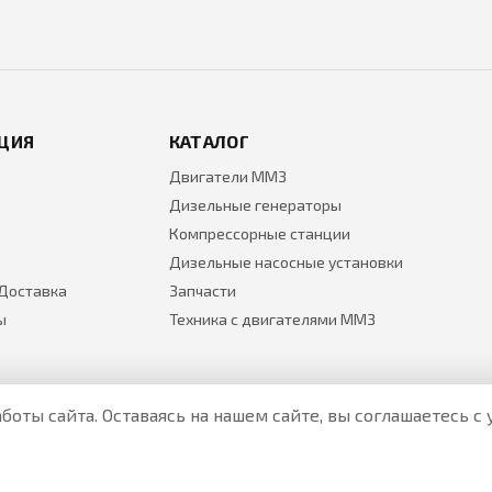
ЦИЯ
КАТАЛОГ
Двигатели ММЗ
Дизельные генераторы
Компрессорные станции
Дизельные насосные установки
 Доставка
Запчасти
ы
Техника с двигателями ММЗ
боты сайта. Оставаясь на нашем сайте, вы соглашаетесь 
Все цены на товары указаны только для ознакомления и н
Актуальные цены уточняйте у менеджера по телефону.
Политика Безопасности
|
О персональных данных и их защ