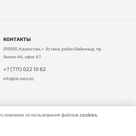
КОНТАКТЫ
010000, Казахстан, г. Астана, район Байконыр, пр.
Акжол 44, офис 47
+7 (771) 022 10 62
info@td-mmz.kz
с условиями использования файлов
cookies
.
е являются публичной офертой.
ите