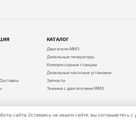
ЦИЯ
КАТАЛОГ
Двигатели ММЗ
Дизельные генераторы
Компрессорные станции
Дизельные насосные установки
 Доставка
Запчасти
ы
Техника с двигателями ММЗ
боты сайта. Оставаясь на нашем сайте, вы соглашаетесь 
Все цены на товары указаны только для ознакомления и н
Актуальные цены уточняйте у менеджера по телефону.
Политика Безопасности
|
О персональных данных и их защ