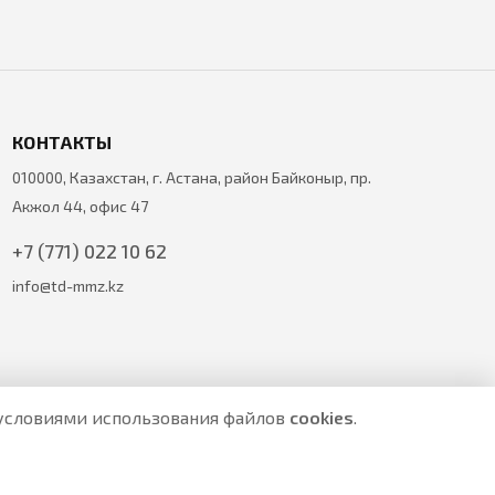
КОНТАКТЫ
010000, Казахстан, г. Астана, район Байконыр, пр.
Акжол 44, офис 47
+7 (771) 022 10 62
info@td-mmz.kz
с условиями использования файлов
cookies
.
е являются публичной офертой.
ите