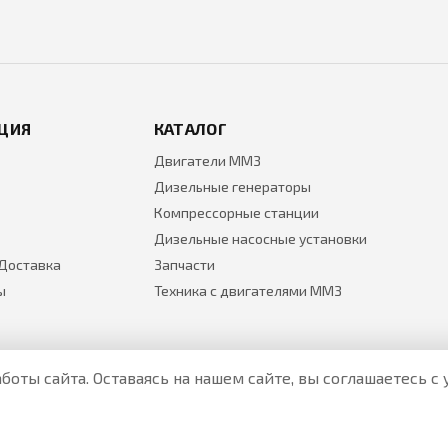
ЦИЯ
КАТАЛОГ
Двигатели ММЗ
Дизельные генераторы
Компрессорные станции
Дизельные насосные установки
 Доставка
Запчасти
ы
Техника с двигателями ММЗ
боты сайта. Оставаясь на нашем сайте, вы соглашаетесь 
Все цены на товары указаны только для ознакомления и н
Актуальные цены уточняйте у менеджера по телефону.
Политика Безопасности
|
О персональных данных и их защ