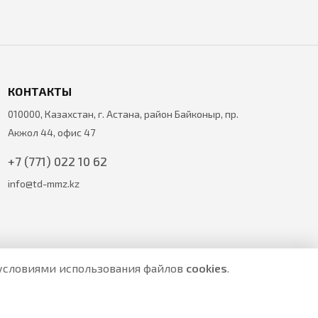
КОНТАКТЫ
010000, Казахстан, г. Астана, район Байконыр, пр.
Акжол 44, офис 47
+7 (771) 022 10 62
info@td-mmz.kz
с условиями использования файлов
cookies
.
е являются публичной офертой.
ите