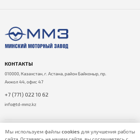
КОНТАКТЫ
010000, Казахстан, г. Астана, район Байконыр, пр.
Акжол 44, офис 47
+7 (771) 022 10 62
info@td-mmz.kz
Мы используем файлы
cookies
для улучшения работы
сайта. Оставаясь на нашем сайте, вы соглашаетесь с