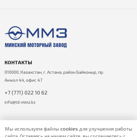
КОНТАКТЫ
010000, Казахстан, г. Астана, район Байконыр, пр.
Акжол 44, офис 47
+7 (771) 022 10 62
info@td-mmz.kz
Мы используем файлы
cookies
для улучшения работы
сайта. Оставаясь на нашем сайте, вы соглашаетесь с