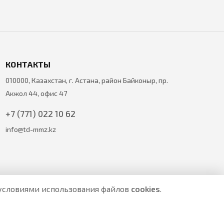
КОНТАКТЫ
010000, Казахстан, г. Астана, район Байконыр, пр.
Акжол 44, офис 47
+7 (771) 022 10 62
info@td-mmz.kz
с условиями использования файлов
cookies
.
е являются публичной офертой.
ите