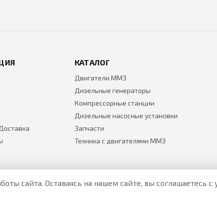
ЦИЯ
КАТАЛОГ
Двигатели ММЗ
Дизельные генераторы
Компрессорные станции
Дизельные насосные установки
 Доставка
Запчасти
ы
Техника с двигателями ММЗ
боты сайта. Оставаясь на нашем сайте, вы соглашаетесь 
Все цены на товары указаны только для ознакомления и н
Актуальные цены уточняйте у менеджера по телефону.
Политика Безопасности
|
О персональных данных и их защ