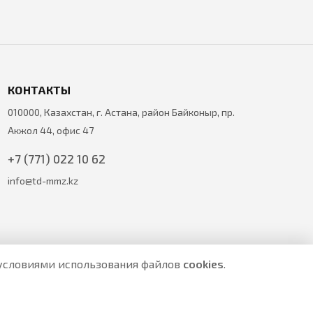
КОНТАКТЫ
010000, Казахстан, г. Астана, район Байконыр, пр.
Акжол 44, офис 47
+7 (771) 022 10 62
info@td-mmz.kz
с условиями использования файлов
cookies
.
е являются публичной офертой.
ите