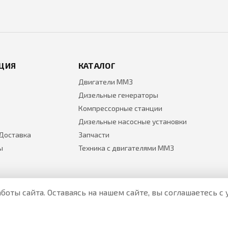
ЦИЯ
КАТАЛОГ
Двигатели ММЗ
Дизельные генераторы
Компрессорные станции
Дизельные насосные установки
 Доставка
Запчасти
ы
Техника с двигателями ММЗ
боты сайта. Оставаясь на нашем сайте, вы соглашаетесь 
Все цены на товары указаны только для ознакомления и н
Актуальные цены уточняйте у менеджера по телефону.
Политика Безопасности
|
О персональных данных и их защ