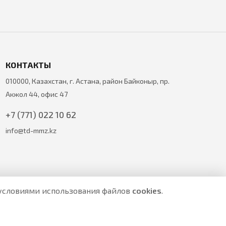
КОНТАКТЫ
010000, Казахстан, г. Астана, район Байконыр, пр.
Акжол 44, офис 47
+7 (771) 022 10 62
info@td-mmz.kz
с условиями использования файлов
cookies
.
е являются публичной офертой.
ите