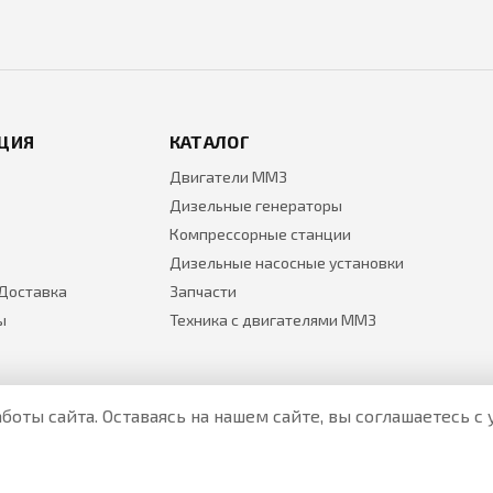
ЦИЯ
КАТАЛОГ
Двигатели ММЗ
Дизельные генераторы
Компрессорные станции
Дизельные насосные установки
 Доставка
Запчасти
ы
Техника с двигателями ММЗ
боты сайта. Оставаясь на нашем сайте, вы соглашаетесь 
Все цены на товары указаны только для ознакомления и н
Актуальные цены уточняйте у менеджера по телефону.
Политика Безопасности
|
О персональных данных и их защ