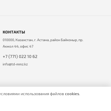
КОНТАКТЫ
010000, Казахстан, г. Астана, район Байконыр, пр.
Акжол 44, офис 47
+7 (771) 022 10 62
info@td-mmz.kz
с условиями использования файлов
cookies
.
е являются публичной офертой.
ите