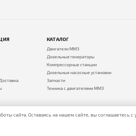
ЦИЯ
КАТАЛОГ
Двигатели ММЗ
Дизельные генераторы
Компрессорные станции
Дизельные насосные установки
 Доставка
Запчасти
ы
Техника с двигателями ММЗ
боты сайта. Оставаясь на нашем сайте, вы соглашаетесь 
Все цены на товары указаны только для ознакомления и н
Актуальные цены уточняйте у менеджера по телефону.
Политика Безопасности
|
О персональных данных и их защ