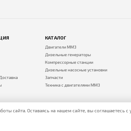
ЦИЯ
КАТАЛОГ
Двигатели ММЗ
Дизельные генераторы
Компрессорные станции
Дизельные насосные установки
 Доставка
Запчасти
ы
Техника с двигателями ММЗ
боты сайта. Оставаясь на нашем сайте, вы соглашаетесь 
Все цены на товары указаны только для ознакомления и н
Актуальные цены уточняйте у менеджера по телефону.
Политика Безопасности
|
О персональных данных и их защ