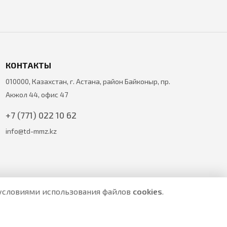
КОНТАКТЫ
010000, Казахстан, г. Астана, район Байконыр, пр.
Акжол 44, офис 47
+7 (771) 022 10 62
info@td-mmz.kz
с условиями использования файлов
cookies
.
е являются публичной офертой.
ите