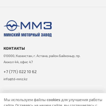
КОНТАКТЫ
010000, Казахстан, г. Астана, район Байконыр, пр.
Акжол 44, офис 47
+7 (771) 022 10 62
info@td-mmz.kz
Мы используем файлы
cookies
для улучшения работы
сайта. Оставаясь на нашем сайте, вы соглашаетесь с