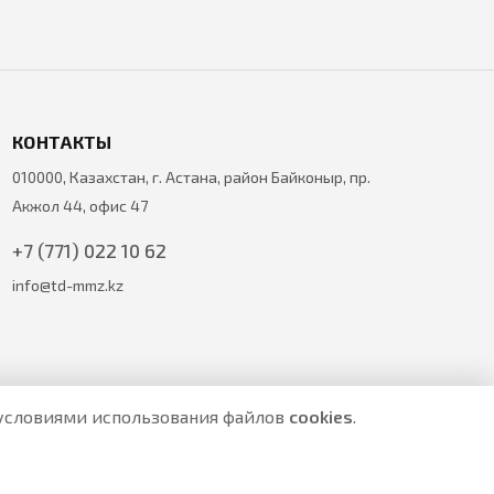
КОНТАКТЫ
010000, Казахстан, г. Астана, район Байконыр, пр.
Акжол 44, офис 47
+7 (771) 022 10 62
info@td-mmz.kz
с условиями использования файлов
cookies
.
е являются публичной офертой.
ите