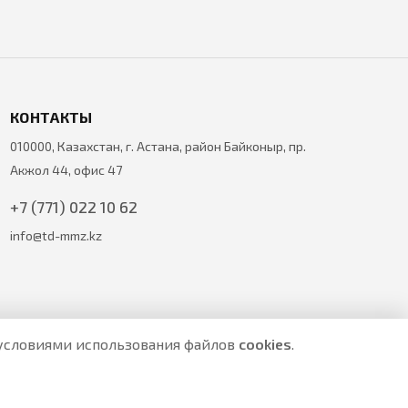
КОНТАКТЫ
010000, Казахстан, г. Астана, район Байконыр, пр.
Акжол 44, офис 47
+7 (771) 022 10 62
info@td-mmz.kz
с условиями использования файлов
cookies
.
е являются публичной офертой.
ите