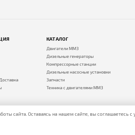
ЦИЯ
КАТАЛОГ
Двигатели ММЗ
Дизельные генераторы
Компрессорные станции
Дизельные насосные установки
 Доставка
Запчасти
ы
Техника с двигателями ММЗ
боты сайта. Оставаясь на нашем сайте, вы соглашаетесь 
Все цены на товары указаны только для ознакомления и н
Актуальные цены уточняйте у менеджера по телефону.
Политика Безопасности
|
О персональных данных и их защ