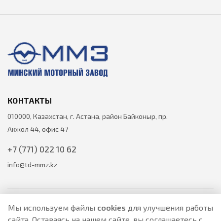
КОНТАКТЫ
010000, Казахстан, г. Астана, район Байконыр, пр.
Акжол 44, офис 47
+7 (771) 022 10 62
info@td-mmz.kz
Мы используем файлы
cookies
для улучшения работы
сайта. Оставаясь на нашем сайте, вы соглашаетесь с