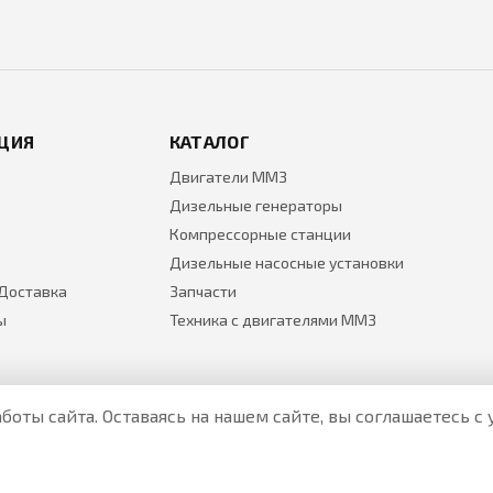
ЦИЯ
КАТАЛОГ
Двигатели ММЗ
Дизельные генераторы
Компрессорные станции
Дизельные насосные установки
 Доставка
Запчасти
ы
Техника с двигателями ММЗ
боты сайта. Оставаясь на нашем сайте, вы соглашаетесь 
Все цены на товары указаны только для ознакомления и н
Актуальные цены уточняйте у менеджера по телефону.
Политика Безопасности
|
О персональных данных и их защ