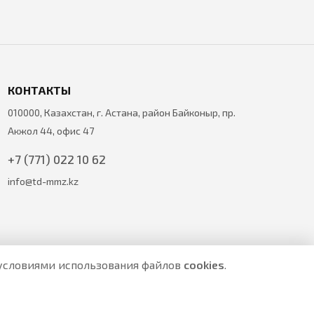
КОНТАКТЫ
010000, Казахстан, г. Астана, район Байконыр, пр.
Акжол 44, офис 47
+7 (771) 022 10 62
info@td-mmz.kz
с условиями использования файлов
cookies
.
е являются публичной офертой.
ите