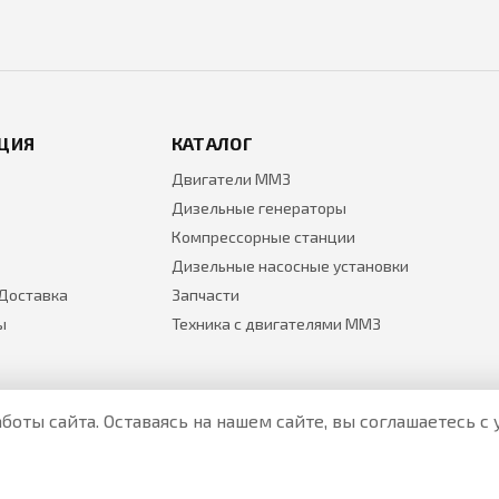
ЦИЯ
КАТАЛОГ
Двигатели ММЗ
Дизельные генераторы
Компрессорные станции
Дизельные насосные установки
 Доставка
Запчасти
ы
Техника с двигателями ММЗ
боты сайта. Оставаясь на нашем сайте, вы соглашаетесь 
Все цены на товары указаны только для ознакомления и н
Актуальные цены уточняйте у менеджера по телефону.
Политика Безопасности
|
О персональных данных и их защ