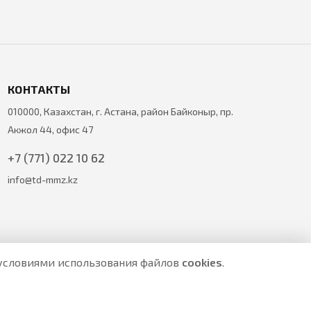
КОНТАКТЫ
010000, Казахстан, г. Астана, район Байконыр, пр.
Акжол 44, офис 47
+7 (771) 022 10 62
info@td-mmz.kz
с условиями использования файлов
cookies
.
е являются публичной офертой.
ите