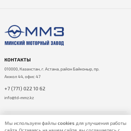
КОНТАКТЫ
010000, Казахстан, г. Астана, район Байконыр, пр.
Акжол 44, офис 47
+7 (771) 022 10 62
info@td-mmz.kz
Мы используем файлы
cookies
для улучшения работы
сайта. Оставаясь на нашем сайте, вы соглашаетесь с