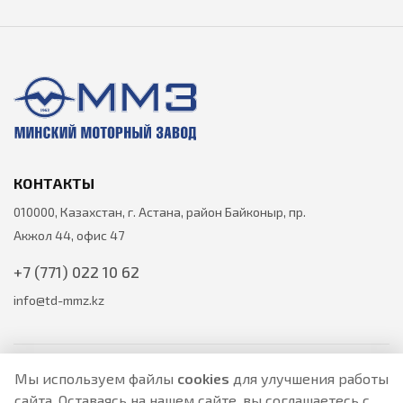
КОНТАКТЫ
010000, Казахстан, г. Астана, район Байконыр, пр.
Акжол 44, офис 47
+7 (771) 022 10 62
info@td-mmz.kz
Мы используем файлы
cookies
для улучшения работы
сайта. Оставаясь на нашем сайте, вы соглашаетесь с