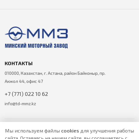
КОНТАКТЫ
010000, Казахстан, г. Астана, район Байконыр, пр.
Акжол 44, офис 47
+7 (771) 022 10 62
info@td-mmz.kz
Мы используем файлы
cookies
для улучшения работы
сайта. Оставаясь на нашем сайте, вы соглашаетесь с