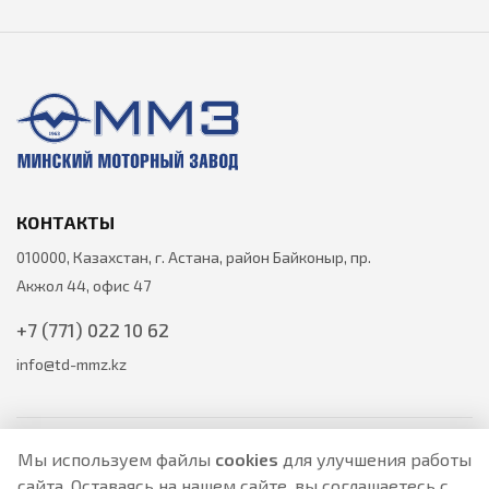
КОНТАКТЫ
010000, Казахстан, г. Астана, район Байконыр, пр.
Акжол 44, офис 47
+7 (771) 022 10 62
info@td-mmz.kz
Мы используем файлы
cookies
для улучшения работы
сайта. Оставаясь на нашем сайте, вы соглашаетесь с