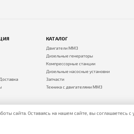
ЦИЯ
КАТАЛОГ
Двигатели ММЗ
Дизельные генераторы
Компрессорные станции
Дизельные насосные установки
 Доставка
Запчасти
ы
Техника с двигателями ММЗ
боты сайта. Оставаясь на нашем сайте, вы соглашаетесь 
Все цены на товары указаны только для ознакомления и н
Актуальные цены уточняйте у менеджера по телефону.
Политика Безопасности
|
О персональных данных и их защ