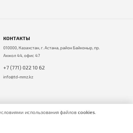
КОНТАКТЫ
010000, Казахстан, г. Астана, район Байконыр, пр.
Акжол 44, офис 47
+7 (771) 022 10 62
info@td-mmz.kz
с условиями использования файлов
cookies
.
е являются публичной офертой.
ите