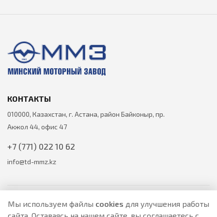
КОНТАКТЫ
010000, Казахстан, г. Астана, район Байконыр, пр.
Акжол 44, офис 47
+7 (771) 022 10 62
info@td-mmz.kz
Мы используем файлы
cookies
для улучшения работы
сайта. Оставаясь на нашем сайте, вы соглашаетесь с