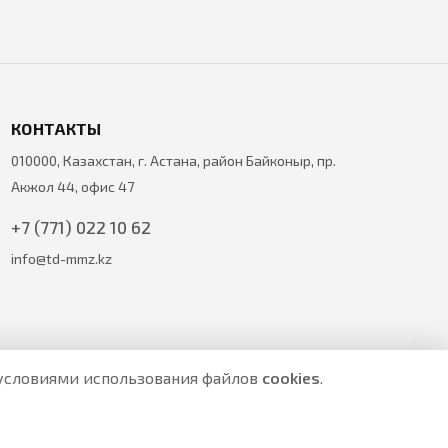
КОНТАКТЫ
010000, Казахстан, г. Астана, район Байконыр, пр.
Акжол 44, офис 47
+7 (771) 022 10 62
info@td-mmz.kz
с условиями использования файлов
cookies
.
е являются публичной офертой.
ите