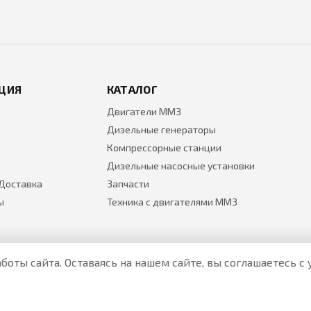
ЦИЯ
КАТАЛОГ
Двигатели ММЗ
Дизельные генераторы
Компрессорные станции
Дизельные насосные установки
 Доставка
Запчасти
ы
Техника с двигателями ММЗ
боты сайта. Оставаясь на нашем сайте, вы соглашаетесь 
Все цены на товары указаны только для ознакомления и н
Актуальные цены уточняйте у менеджера по телефону.
Политика Безопасности
|
О персональных данных и их защ