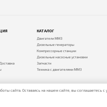
ЦИЯ
КАТАЛОГ
Двигатели ММЗ
Дизельные генераторы
Компрессорные станции
Дизельные насосные установки
 Доставка
Запчасти
ы
Техника с двигателями ММЗ
боты сайта. Оставаясь на нашем сайте, вы соглашаетесь 
Все цены на товары указаны только для ознакомления и н
Актуальные цены уточняйте у менеджера по телефону.
Политика Безопасности
|
О персональных данных и их защ