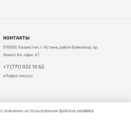
КОНТАКТЫ
010000, Казахстан, г. Астана, район Байконыр, пр.
Акжол 44, офис 47
+7 (771) 022 10 62
info@td-mmz.kz
с условиями использования файлов
cookies
.
е являются публичной офертой.
ите