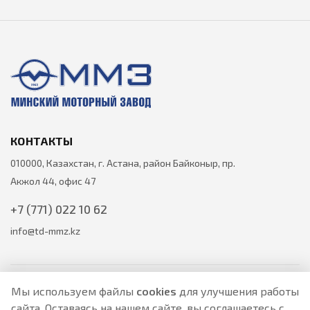
КОНТАКТЫ
010000, Казахстан, г. Астана, район Байконыр, пр.
Акжол 44, офис 47
+7 (771) 022 10 62
info@td-mmz.kz
Мы используем файлы
cookies
для улучшения работы
сайта. Оставаясь на нашем сайте, вы соглашаетесь с