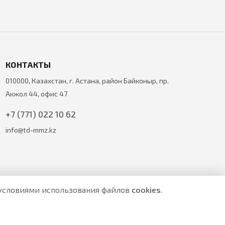
КОНТАКТЫ
010000, Казахстан, г. Астана, район Байконыр, пр.
Акжол 44, офис 47
+7 (771) 022 10 62
info@td-mmz.kz
с условиями использования файлов
cookies
.
е являются публичной офертой.
ите