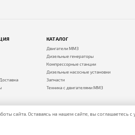
ЦИЯ
КАТАЛОГ
Двигатели ММЗ
Дизельные генераторы
Компрессорные станции
Дизельные насосные установки
 Доставка
Запчасти
ы
Техника с двигателями ММЗ
боты сайта. Оставаясь на нашем сайте, вы соглашаетесь 
Все цены на товары указаны только для ознакомления и н
Актуальные цены уточняйте у менеджера по телефону.
Политика Безопасности
|
О персональных данных и их защ