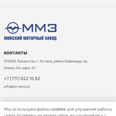
КОНТАКТЫ
010000, Казахстан, г. Астана, район Байконыр, пр.
Акжол 44, офис 47
+7 (771) 022 10 62
info@td-mmz.kz
Мы используем файлы
cookies
для улучшения работы
сайта. Оставаясь на нашем сайте, вы соглашаетесь с