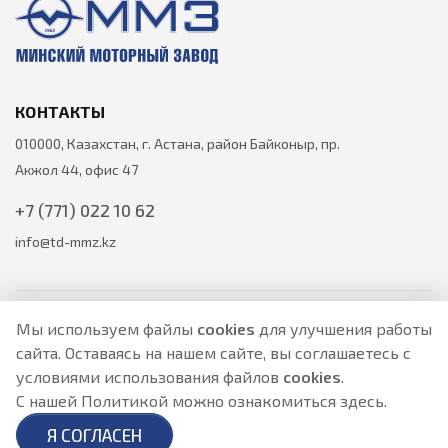
КОНТАКТЫ
010000, Казахстан, г. Астана, район Байконыр, пр.
Акжол 44, офис 47
+7 (771) 022 10 62
info@td-mmz.kz
Мы используем файлы
cookies
для улучшения работы
сайта. Оставаясь на нашем сайте, вы соглашаетесь с
Все цены на товары указаны только для ознакомления и не
условиями использования файлов
cookies
.
являются публичной офертой.
Актуальные цены уточняйте у менеджера по телефону.
С нашей Политикой можно ознакомиться
здесь
.
Политика Безопасности
|
О персональных данных и их защите
Я СОГЛАСЕН
Разработано в
- создание сайтов в Астане